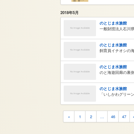
2018年5月
のとじま水族館
一般財団法人石川
のとじま水族館
飼育員イチオシの
のとじま水族館
のと海遊回廊の裏
のとじま水族館
「いしかわグリーン
«
1
2
…
46
47