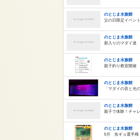
のとじま水族館
父の日限定イベン
のとじま水族館
新入りのマダイ達
のとじま水族館
親子釣り教室開催
のとじま水族館
「マダイの音と光
のとじま水族館
親子で体験！チャ
のとじま水族館
5月 魚ギョ選手