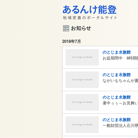
2018年7月
のとじま水族館
お盆期間中 8時開
のとじま水族館
ながいもちゃんが
のとじま水族館
暑中ぅぅ～お見舞
のとじま水族館
一般財団法人石川