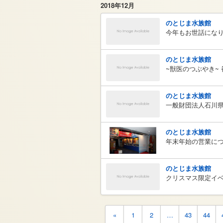
2018年12月
のとじま水族館
今年もお世話にな
のとじま水族館
~獣医のつぶやき~
のとじま水族館
一般財団法人石川
のとじま水族館
年末年始の営業に
のとじま水族館
クリスマス限定イベ
«
1
2
…
43
44