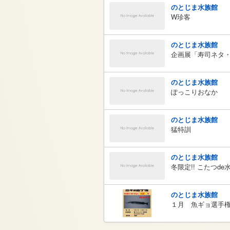
のとじま水族館
W珍客
のとじま水族館
企画展「寿司ネタ
のとじま水族館
ぽっこりおなか
のとじま水族館
猛特訓
のとじま水族館
冬限定!! こたつd
のとじま水族館
１月 魚ギョ選手