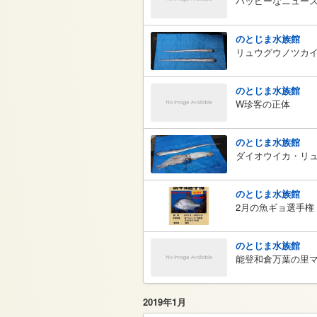
ハッピーなニュー
のとじま水族館
リュウグウノツカ
のとじま水族館
W珍客の正体
のとじま水族館
ダイオウイカ・リ
のとじま水族館
2月の魚ギョ選手
のとじま水族館
能登和倉万葉の里マ
2019年1月