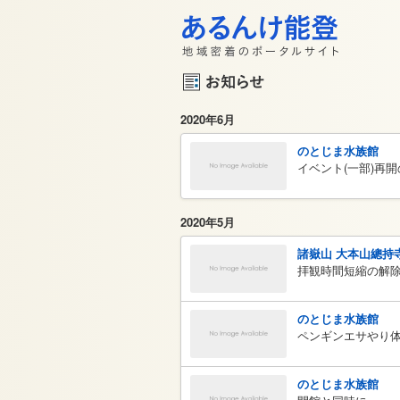
2020年6月
のとじま水族館
イベント(一部)再
2020年5月
諸嶽山 大本山總持
拝観時間短縮の解
のとじま水族館
ペンギンエサやり
のとじま水族館