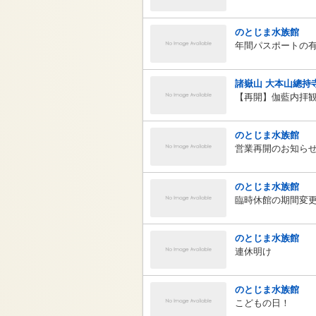
のとじま水族館
年間パスポートの
諸嶽山 大本山總持
【再開】伽藍内拝
のとじま水族館
営業再開のお知ら
のとじま水族館
臨時休館の期間変
のとじま水族館
連休明け
のとじま水族館
こどもの日！