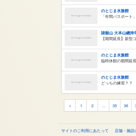
のとじま水族館
「年間パスポート
諸嶽山 大本山總持
【期間延長】新型
のとじま水族館
臨時休館の期間延
のとじま水族館
どっちの練習？？
«
1
2
…
35
36
サイトのご利用にあたって
店舗・施設