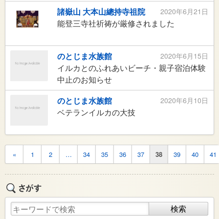
諸嶽山 大本山總持寺祖院
2020年6月21日
能登三寺社祈祷が厳修されました
のとじま水族館
2020年6月15日
イルカとのふれあいビーチ・親子宿泊体験
中止のお知らせ
のとじま水族館
2020年6月10日
ベテランイルカの大技
«
1
2
…
34
35
36
37
38
39
40
41