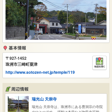
〒
927-1452
珠洲市三崎町粟津
http://www.sotozen-net.jp/temple/119
瑞光山 天崇寺
瑞光山 天崇寺は、珠洲市にある曹洞宗の寺院
のひとつです。 拝観は本堂など伽藍内可能